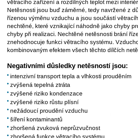
větracího zařízení a rozdílných teplot mezi interi
Netěsnosti jsou buď záměrné, tedy navržené z d
řízenou výměnu vzduchu a jsou součástí větrací
nechtěné, které vznikající náhodně jako chyby p
chyby při realizaci. Nechtěné netěsnosti brání ř
znehodnocuje funkci větracího systému. Vzduch
kombinovaným efektem všech těchto dílčích netě
Negativními důsledky netěsností jsou:
intenzivní transport tepla a vlhkosti prouděním
zvýšená tepelná ztráta
zvýšené riziko kondenzace
zvýšené riziko růstu plísní
nežádoucí proudění vzduchu
šíření kontaminantů
zhoršená zvuková neprůzvučnost
zhoršená funkce větracího systému