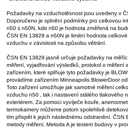
Požadavky na vzduchotěsnost jsou uvedeny v 
Doporučeno je splnění podmínky pro celkovou i
n50 ≤ n50N, kde n50 je hodnota změřená na bu
ČSN EN 13829 a n50N je limitní hodnota celkové
vzduchu v závislosti na způsobu větrání.
ČSN EN 13829 jasně určuje požadavky na měřící 
měření, vyjadřování výsledků, protokol o měření 
zařízením, které splňuje tyto požadavky je BL
provádíme zařízením Minneapolis BlowerDoor o
Toto zařízení umožňuje jak samotné měření celk
vzduchu n50 , tak i nastavení stálého tlakového r
exteriérem. Za pomoci vyvíječe kouře, anemomet
termokamery můžeme potom spolehlivě detekovat 
tím přispět k jejich následnému odstranění. ČSN
metody měření. Metoda A je testem budovy v prov