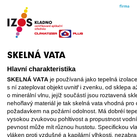
Hlavní charakteristika
SKELNÁ VATA
je používaná jako tepelná izolace
s ní zateplovat objekt uvnitř i zvenku, od sklepa
o minerální vlnu, jejíž součástí jsou roztavená sk
nehořlavý materiál je tak skelná vata vhodná pro
požadavkem na požární odolnost.
Má dobréí tepel
vysokou zvukovou pohltivost a propustnost vodní
pevnost může mít různou hustotu. Specifickou vlas
vláken proti vzdušné a kapilární vlhkosti, nezabra