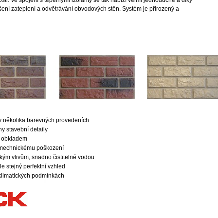
osti. Ve spojení s tepelnými izolanty se tak nabízí velmi jednoduché a díky
ení zateplení a odvětrávání obvodových stěn. Systém je přirozený a
 v několika barevných provedeních
y stavební detaily
od obkladem
i mechnickému poškození
ckým vlivům, snadno čistitelné vodou
e stejný perfektní vzhled
klimatických podmínkách