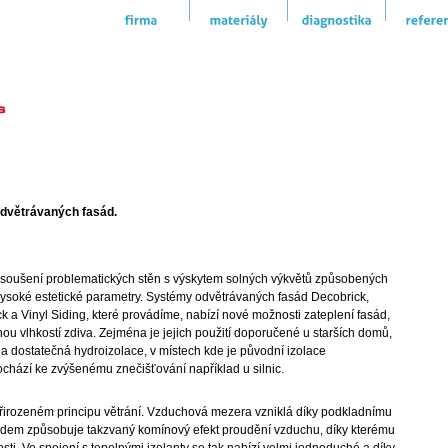
odvětrávaných fasád.
 vysoušení problematických stěn s výskytem solných výkvětů způsobených
 vysoké estetické parametry. Systémy odvětrávaných fasád Decobrick,
 a Vinyl Siding, které provádíme, nabízí nové možnosti zateplení fasád,
nou vlhkostí zdiva. Zejména je jejich použití doporučené u starších domů,
na dostatečná hydroizolace, v místech kde je původní izolace
chází ke zvýšenému znečišťování například u silnic.
řirozeném principu větrání. Vzduchová mezera vzniklá díky podkladnímu
adem způsobuje takzvaný komínový efekt proudění vzduchu, díky kterému