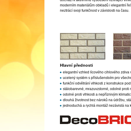
dochází k aktivnímu vysoušení vzlínající vlhk
moderním materiálům obkladů i elegantní řeš
neztrácí svoji funkčnost v závislosti na času.
Hlavní přednosti
elegantní vzhled lícového cihlového zdiva
ucelený systém s příslušenstvím pro všechn
funkční odvětrání vlhkosti z konstrukce p
stálobarevné, mrazuvzdorné, odolné prot
odolné proti vlhkosti a nepříznivým klimati
dlouhá životnost bez nároků na údržbu, stál
jednoduchá a rychlá montáž nezávislá na 