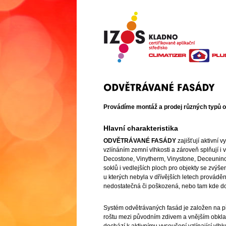
Provádíme montáž a prodej různých typů 
Hlavní charakteristika
ODVĚTRÁVANÉ FASÁDY
zajišťují aktivní
vzlínáním zemní vlhkosti a zároveň splňují i
Decostone, Vinytherm, Vinystone, Deceuninck
soklů i vedlejších ploch pro objekty se zvýše
u kterých nebyla v dřívějších letech provádě
nedostatečná či poškozená, nebo tam kde do
Systém odvětrávaných fasád je založen na p
roštu mezi původním zdivem a vnějším obkl